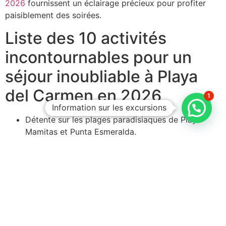
2026
fournissent un éclairage précieux pour profiter
paisiblement des soirées.
Liste des 10 activités
incontournables pour un
séjour inoubliable à Playa
del Carmen en 2026
1
Information sur les excursions
Détente sur les plages paradisiaques de Playa
Mamitas et Punta Esmeralda.
Plongée sous-marine ou snorkeling dans les récifs
coralliens et cenotes environnants.
Visite des sites archéologiques majeurs comme
Tulum et Coba.
Participation à la Danza de los Voladores, rituel
maya spectaculaire.
Exploration des îles proches : Cozumel, Isla