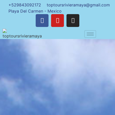
+529843092172
toptoursrivieramaya@gmail.com
Playa Del Carmen - Mexico