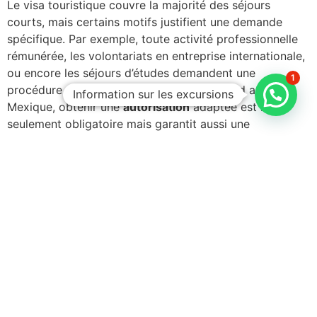
Le visa touristique couvre la majorité des séjours
courts, mais certains motifs justifient une demande
spécifique. Par exemple, toute activité professionnelle
rémunérée, les volontariats en entreprise internationale,
ou encore les séjours d’études demandent une
1
procédure différente. Avant de poser le pied au
Information sur les excursions
Mexique, obtenir une
autorisation
adaptée est non
seulement obligatoire mais garantit aussi une
expérience sereine.
Les visas de travail au Mexique impliquent une entrevue
et la présentation d’une offre d’emploi validée par les
autorités mexicaines. L’étudiant doit quant à lui
présenter une inscription dans un établissement reconnu
et un justificatif financier. Ces démarches sont souvent
plus longues et complexes, il est donc crucial de les
initier bien en avance. Par ailleurs, les personnes
engagées dans des missions humanitaires, souvent sous
l’égide d’ONG, doivent obtenir une accréditation