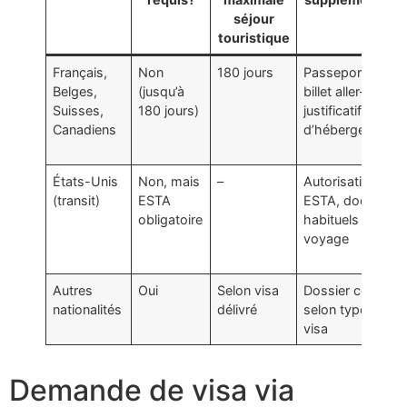
séjour
touristique
Français,
Non
180 jours
Passeport valide
Belges,
(jusqu’à
billet aller-retour,
Suisses,
180 jours)
justificatif
Canadiens
d’hébergement
États-Unis
Non, mais
–
Autorisation
(transit)
ESTA
ESTA, document
obligatoire
habituels de
voyage
Autres
Oui
Selon visa
Dossier complet
nationalités
délivré
selon type de
visa
Demande de visa via