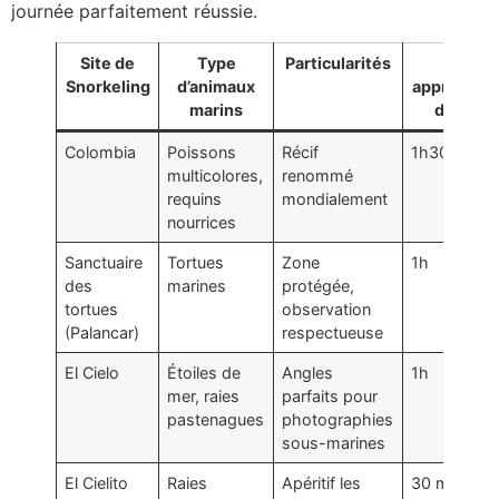
journée parfaitement réussie.
Site de
Type
Particularités
Durée
Snorkeling
d’animaux
approximat
marins
de visit
Colombia
Poissons
Récif
1h30
multicolores,
renommé
requins
mondialement
nourrices
Sanctuaire
Tortues
Zone
1h
des
marines
protégée,
tortues
observation
(Palancar)
respectueuse
El Cielo
Étoiles de
Angles
1h
mer, raies
parfaits pour
pastenagues
photographies
sous-marines
El Cielito
Raies
Apéritif les
30 min