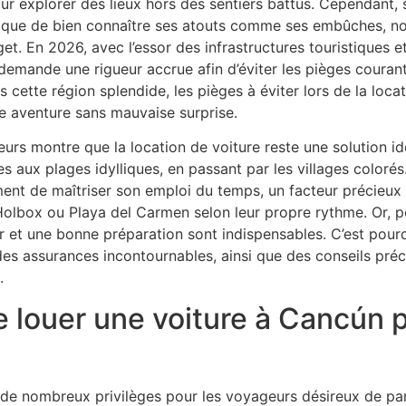
our explorer des lieux hors des sentiers battus. Cependant, 
lique de bien connaître ses atouts comme ses embûches, n
t. En 2026, avec l’essor des infrastructures touristiques et 
 demande une rigueur accrue afin d’éviter les pièges courants
 cette région splendide, les pièges à éviter lors de la locat
e aventure sans mauvaise surprise.
urs montre que la location de voiture reste une solution id
 aux plages idylliques, en passant par les villages colorés. 
ent de maîtriser son emploi du temps, un facteur précieux 
Holbox ou Playa del Carmen selon leur propre rythme. Or, p
r et une bonne préparation sont indispensables. C’est pou
es assurances incontournables, ainsi que des conseils pré
.
 louer une voiture à Cancún p
de nombreux privilèges pour les voyageurs désireux de par