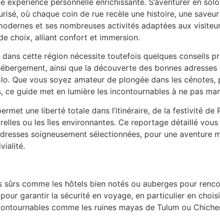
e expérience personnelle enrichissante. S’aventurer en solo i
curisé, où chaque coin de rue recèle une histoire, une saveu
modernes et ses nombreuses activités adaptées aux visiteurs
 choix, alliant confort et immersion.
dans cette région nécessite toutefois quelques conseils p
l’hébergement, ainsi que la découverte des bonnes adresses
 solo. Que vous soyez amateur de plongée dans les cénotes, 
s, ce guide met en lumière les incontournables à ne pas man
ermet une liberté totale dans l’itinéraire, de la festivité 
relles ou les îles environnantes. Ce reportage détaillé vo
adresses soigneusement sélectionnées, pour une aventure mex
vialité.
s sûrs comme les hôtels bien notés ou auberges pour renco
pour garantir la sécurité en voyage, en particulier en choisis
contournables comme les ruines mayas de Tulum ou Chichen 