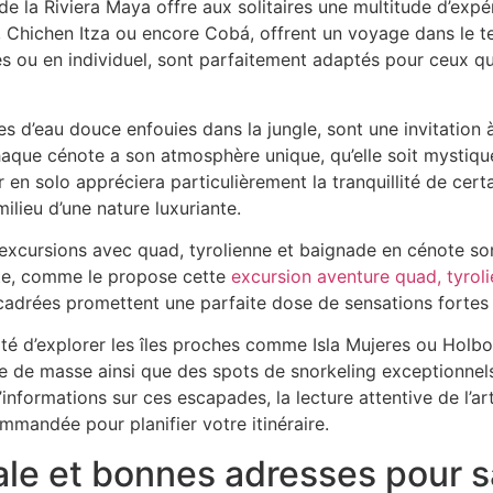
 de la Riviera Maya offre aux solitaires une multitude d’expé
, Chichen Itza ou encore Cobá, offrent un voyage dans le te
es ou en individuel, sont parfaitement adaptés pour ceux q
es d’eau douce enfouies dans la jungle, sont une invitation 
haque cénote a son atmosphère unique, qu’elle soit mystiq
r en solo appréciera particulièrement la tranquillité de cer
ilieu d’une nature luxuriante.
 excursions avec quad, tyrolienne et baignade en cénote son
te, comme le propose cette
excursion aventure quad, tyrol
adrées promettent une parfaite dose de sensations fortes t
té d’explorer les îles proches comme Isla Mujeres ou Holbox
e de masse ainsi que des spots de snorkeling exceptionnels
informations sur ces escapades, la lecture attentive de l’ar
mmandée pour planifier votre itinéraire.
ale et bonnes adresses pour 