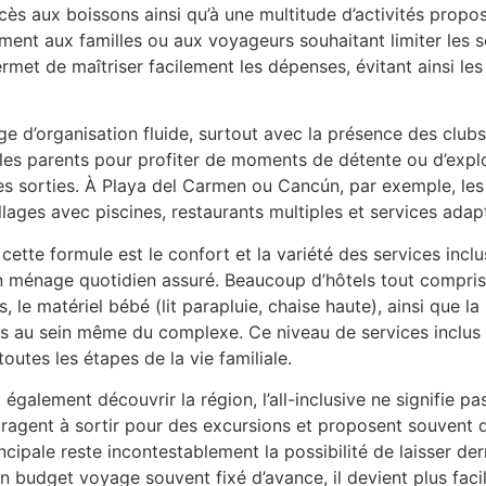
ès aux boissons ainsi qu’à une multitude d’activités propos
nt aux familles ou aux voyageurs souhaitant limiter les sou
rmet de maîtriser facilement les dépenses, évitant ainsi le
gage d’organisation fluide, surtout avec la présence des club
re les parents pour profiter de moments de détente ou d’expl
es sorties. À Playa del Carmen ou Cancún, par exemple, les
llages avec piscines, restaurants multiples et services ada
cette formule est le confort et la variété des services inc
n ménage quotidien assuré. Beaucoup d’hôtels tout compri
 le matériel bébé (lit parapluie, chaise haute), ainsi que la 
es au sein même du complexe. Ce niveau de services inclus 
outes les étapes de la vie familiale.
également découvrir la région, l’all-inclusive ne signifie 
ragent à sortir pour des excursions et proposent souvent 
ncipale reste incontestablement la possibilité de laisser derr
un budget voyage souvent fixé d’avance, il devient plus fac