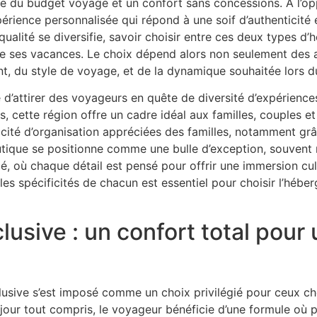
ite du budget voyage et un confort sans concessions. À l’op
érience personnalisée qui répond à une soif d’authenticité e
 qualité se diversifie, savoir choisir entre ces deux types 
 de ses vacances. Le choix dépend alors non seulement des 
nt, du style de voyage, et de la dynamique souhaitée lors du
 d’attirer des voyageurs en quête de diversité d’expériences
s, cette région offre un cadre idéal aux familles, couples et a
licité d’organisation appréciées des familles, notamment grâ
utique se positionne comme une bulle d’exception, souvent
ié, où chaque détail est pensé pour offrir une immersion cul
les spécificités de chacun est essentiel pour choisir l’hébe
clusive : un confort total pour
usive s’est imposé comme un choix privilégié pour ceux cher
jour tout compris, le voyageur bénéficie d’une formule où pr