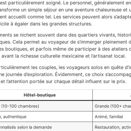
t est particulièrement soigné. Le personnel, généralement e
transforme un simple séjour en une aventure chaleureuse et 
ent accueilli comme tel. Les services peuvent alors s’adapt
icile à égaler dans les grandes structures.
nts se nichent souvent dans des quartiers vivants, historiq
stiques. Cela permet au voyageur de s’immerger pleinement d
tes boutiques, et parfois même de participer à des ateliers 
vant la richesse culturelle mexicaine et l’artisanat local.
iculièrement les couples, les voyageurs solos en quête d’i
 une journée d’exploration. Évidemment, ce choix s’accomp
 et l’attention portée sur chaque détail influent sur le prix.
Hôtel-boutique
e (10-100 chambres)
Grande (100+ cha
e, authentique
Animé, familial
nnalisés selon la demande
Restauration, acti