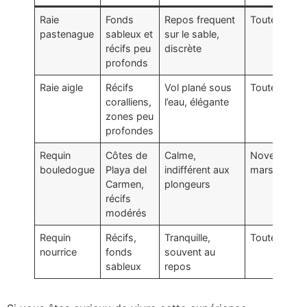
Raie
Fonds
Repos frequent
Toute l’anné
pastenague
sableux et
sur le sable,
récifs peu
discrète
profonds
Raie aigle
Récifs
Vol plané sous
Toute l’anné
coralliens,
l’eau, élégante
zones peu
profondes
Requin
Côtes de
Calme,
Novembre 
bouledogue
Playa del
indifférent aux
mars
Carmen,
plongeurs
récifs
modérés
Requin
Récifs,
Tranquille,
Toute l’anné
nourrice
fonds
souvent au
sableux
repos