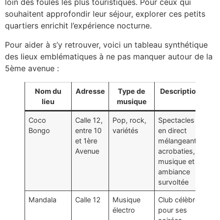
loin des foules les plus touristiques. Pour ceux qui
souhaitent approfondir leur séjour, explorer ces petits
quartiers enrichit l’expérience nocturne.
Pour aider à s’y retrouver, voici un tableau synthétique
des lieux emblématiques à ne pas manquer autour de la
5ème avenue :
Nom du
Adresse
Type de
Description
lieu
musique
Coco
Calle 12,
Pop, rock,
Spectacles
Bongo
entre 10
variétés
en direct
et 1ère
mélangeant
Avenue
acrobaties,
musique et
ambiance
survoltée
Mandala
Calle 12
Musique
Club célèbre
électro
pour ses