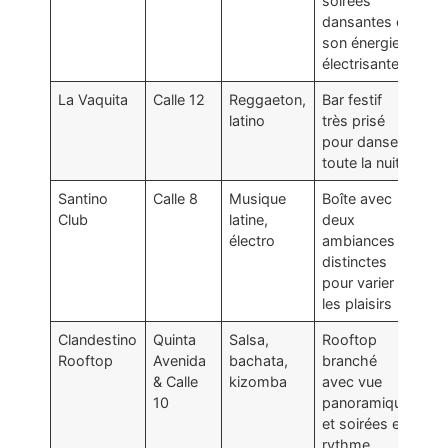
soirées
dansantes et
son énergie
électrisante
La Vaquita
Calle 12
Reggaeton,
Bar festif
latino
très prisé
pour danser
toute la nuit
Santino
Calle 8
Musique
Boîte avec
Club
latine,
deux
électro
ambiances
distinctes
pour varier
les plaisirs
Clandestino
Quinta
Salsa,
Rooftop
Rooftop
Avenida
bachata,
branché
& Calle
kizomba
avec vue
10
panoramique
et soirées en
rythme