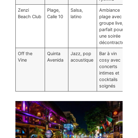
Zenzi
Plage,
Salsa,
Ambiance
Beach Club
Calle 10
latino
plage avec
groupe live,
parfait pour
une soirée
décontractée
Off the
Quinta
Jazz, pop
Bar à vin
Vine
Avenida
acoustique
cosy avec
concerts
intimes et
cocktails
soignés