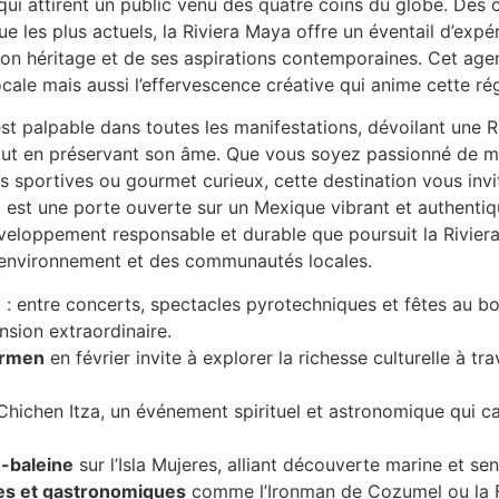
qui attirent un public venu des quatre coins du globe. Des c
ue les plus actuels, la Riviera Maya offre un éventail d’expé
on héritage et de ses aspirations contemporaines. Cet age
locale mais aussi l’effervescence créative qui anime cette r
 est palpable dans toutes les manifestations, dévoilant une 
tout en préservant son âme. Que vous soyez passionné de m
 sportives ou gourmet curieux, cette destination vous invi
 est une porte ouverte sur un Mexique vibrant et authentiq
veloppement responsable et durable que poursuit la Riviera
l’environnement et des communautés locales.
e
: entre concerts, spectacles pyrotechniques et fêtes au bord
nsion extraordinaire.
armen
en février invite à explorer la richesse culturelle à tr
Chichen Itza, un événement spirituel et astronomique qui c
n-baleine
sur l’Isla Mujeres, alliant découverte marine et sen
ves et gastronomiques
comme l’Ironman de Cozumel ou la F