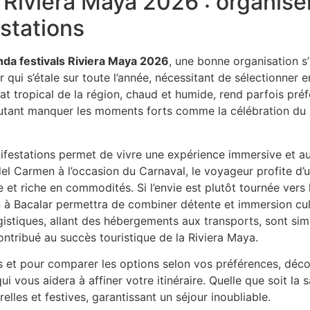
 Riviera Maya 2026 : organise
stations
da festivals Riviera Maya 2026
, une bonne organisation s
qui s’étale sur toute l’année, nécessitant de sélectionner 
mat tropical de la région, chaud et humide, rend parfois préf
autant manquer les moments forts comme la célébration du
nifestations permet de vivre une expérience immersive et a
del Carmen à l’occasion du Carnaval, le voyageur profite d
 et riche en commodités. Si l’envie est plutôt tournée vers la
n à Bacalar permettra de combiner détente et immersion cult
istiques, allant des hébergements aux transports, sont simp
ontribué au succès touristique de la Riviera Maya.
s et pour comparer les options selon vos préférences, décou
ui vous aidera à affiner votre itinéraire. Quelle que soit la 
elles et festives, garantissant un séjour inoubliable.