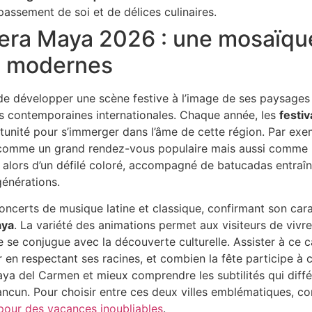
assement de soi et de délices culinaires.
viera Maya 2026 : une mosaïqu
et modernes
 de développer une scène festive à l’image de ses paysages
es contemporaines internationales. Chaque année, les
festi
unité pour s’immerger dans l’âme de cette région. Par exem
omme un grand rendez-vous populaire mais aussi comme un
nt alors d’un défilé coloré, accompagné de batucadas entra
générations.
certs de musique latine et classique, confirmant son carac
aya
. La variété des animations permet aux visiteurs de vivr
 se conjugue avec la découverte culturelle. Assister à ce c
r en respectant ses racines, et combien la fête participe à cr
aya del Carmen et mieux comprendre les subtilités qui différ
Cancun. Pour choisir entre ces deux villes emblématiques, co
our des vacances inoubliables
.