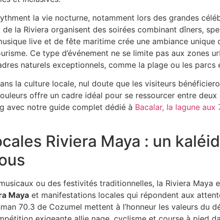
rythment la vie nocturne, notamment lors des grandes cél
de la Riviera organisent des soirées combinant dîners, sp
usique live et de fête maritime crée une ambiance unique q
ourisme. Ce type d’événement ne se limite pas aux zones ur
dres naturels exceptionnels, comme la plage ou les parcs 
ns la culture locale, nul doute que les visiteurs bénéficier
couleurs offre un cadre idéal pour se ressourcer entre deux
ng avec notre guide complet dédié à
Bacalar, la lagune aux 
ocales Riviera Maya : un kalé
tous
sicaux ou des festivités traditionnelles, la Riviera Maya e
era Maya
et manifestations locales qui répondent aux attente
man 70.3 de Cozumel mettent à l’honneur les valeurs du dé
mpétition exigeante allie nage, cyclisme et course à pied d