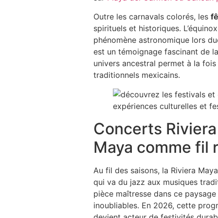
Outre les carnavals colorés, les
f
spirituels et historiques. L’équin
phénomène astronomique lors duqu
est un témoignage fascinant de l
univers ancestral permet à la fois 
traditionnels mexicains.
Concerts Riviera
Maya comme fil 
Au fil des saisons, la Riviera Ma
qui va du jazz aux musiques tradi
pièce maîtresse dans ce paysage c
inoubliables. En 2026, cette pro
devient acteur de festivités durabl