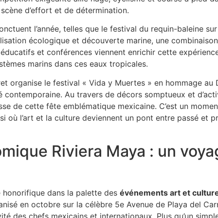
e scène d’effort et de détermination.
ctuent l’année, telles que le festival du requin-baleine sur
ilisation écologique et découverte marine, une combinaiso
s éducatifs et conférences viennent enrichir cette expérienc
stèmes marins dans ces eaux tropicales.
caret organise le festival « Vida y Muertes » en hommage au
é contemporaine. Au travers de décors somptueux et d’activit
hesse de cette fête emblématique mexicaine. C’est un momen
i où l’art et la culture deviennent un pont entre passé et pré
omique Riviera Maya : un voy
honorifique dans la palette des
événements art et cultur
rganisé en octobre sur la célèbre 5e Avenue de Playa del Car
ivité des chefs mexicains et internationaux. Plus qu’un simp