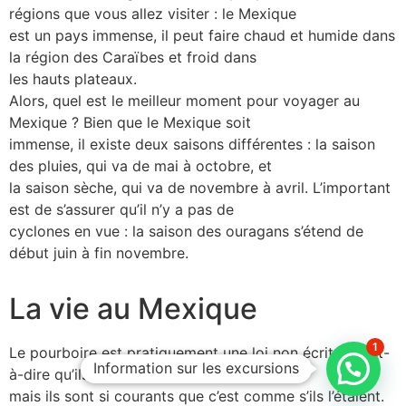
régions que vous allez visiter : le Mexique
est un pays immense, il peut faire chaud et humide dans
la région des Caraïbes et froid dans
les hauts plateaux.
Alors, quel est le meilleur moment pour voyager au
Mexique ? Bien que le Mexique soit
immense, il existe deux saisons différentes : la saison
des pluies, qui va de mai à octobre, et
la saison sèche, qui va de novembre à avril. L’important
est de s’assurer qu’il n’y a pas de
cyclones en vue : la saison des ouragans s’étend de
début juin à fin novembre.
La vie au Mexique
1
Le pourboire est pratiquement une loi non écrite. C’est-
Information sur les excursions
à-dire qu’ils ne sont pas obligatoires,
mais ils sont si courants que c’est comme s’ils l’étaient.