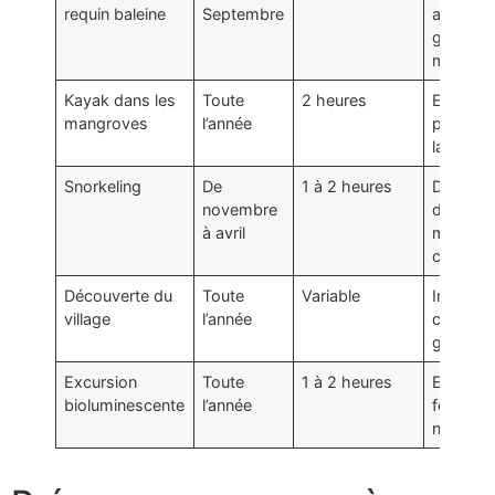
requin baleine
Septembre
avec un
géant
marin
Kayak dans les
Toute
2 heures
Explorat
mangroves
l’année
paisible
la natur
Snorkeling
De
1 à 2 heures
Découve
novembre
des fon
à avril
marins
colorés
Découverte du
Toute
Variable
Immersi
village
l’année
culturell
gourma
Excursion
Toute
1 à 2 heures
Expérie
bioluminescente
l’année
féerique
nocturn