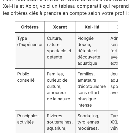
Xel-Há et Xplor, voici un tableau comparatif qui reprend
les critères clés à prendre en compte selon votre profil :
Critères
Xcaret
Xel-Há
Xplor
Type
Culture,
Plongée
Adrénaline,
d’expérience
nature,
douce,
sensations
spectacle et
détente et
fortes,
détente
découverte
aventure
aquatique
extrême
Public
Familles,
Familles,
Jeunes
conseillé
curieux de
amateurs
adultes,
culture,
d’écotourisme
sportifs et
amoureux
sans effort
aventuriers
de la nature
physique
intense
Principales
Rivières
Snorkeling,
Tyrolienne
activités
souterraines,
tyroliennes
XXL,
aquarium,
modérées,
véhicules