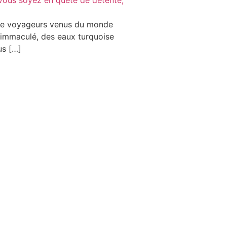
t de voyageurs venus du monde
c immaculé, des eaux turquoise
us […]