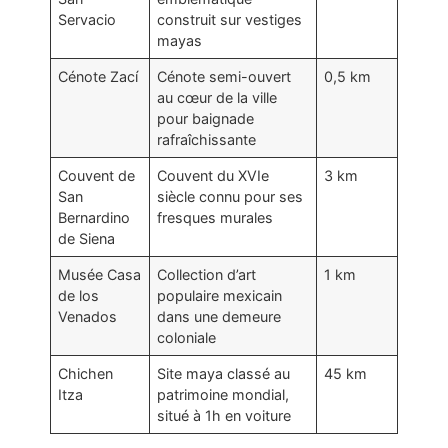
Servacio
construit sur vestiges
mayas
Cénote Zací
Cénote semi-ouvert
0,5 km
au cœur de la ville
pour baignade
rafraîchissante
Couvent de
Couvent du XVIe
3 km
San
siècle connu pour ses
Bernardino
fresques murales
de Siena
Musée Casa
Collection d’art
1 km
de los
populaire mexicain
Venados
dans une demeure
coloniale
Chichen
Site maya classé au
45 km
Itza
patrimoine mondial,
situé à 1h en voiture