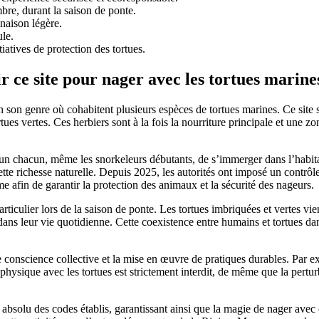
re, durant la saison de ponte.
inaison légère.
ule.
tiatives de protection des tortues.
r ce site pour nager avec les tortues marine
son genre où cohabitent plusieurs espèces de tortues marines. Ce site s
rtues vertes. Ces herbiers sont à la fois la nourriture principale et une 
 chacun, même les snorkeleurs débutants, de s’immerger dans l’habitat n
tte richesse naturelle. Depuis 2025, les autorités ont imposé un contrôl
 afin de garantir la protection des animaux et la sécurité des nageurs.
iculier lors de la saison de ponte. Les tortues imbriquées et vertes vien
r dans leur vie quotidienne. Cette coexistence entre humains et tortues 
nscience collective et la mise en œuvre de pratiques durables. Par exe
physique avec les tortues est strictement interdit, de même que la pertu
ct absolu des codes établis, garantissant ainsi que la magie de nager av