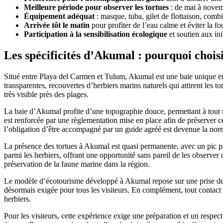
Meilleure période pour observer les tortues
: de mai à novemb
Équipement adéquat
: masque, tuba, gilet de flottaison, comb
Arrivée tôt le matin
pour profiter de l’eau calme et éviter la fo
Participation à la sensibilisation écologique
et soutien aux ini
Les spécificités d’Akumal : pourquoi choisi
Situé entre Playa del Carmen et Tulum, Akumal est une baie unique en 
transparentes, recouvertes d’herbiers marins naturels qui attirent les to
très visible près des plages.
La baie d’Akumal profite d’une topographie douce, permettant à tout un
est renforcée par une règlementation mise en place afin de préserver ce
l’obligation d’être accompagné par un guide agréé est devenue la norme
La présence des tortues à Akumal est quasi permanente, avec un pic part
parmi les herbiers, offrant une opportunité sans pareil de les observe
préservation de la faune marine dans la région.
Le modèle d’écotourisme développé à Akumal repose sur une prise de co
désormais exigée pour tous les visiteurs. En complément, tout contact 
herbiers.
Pour les visiteurs, cette expérience exige une préparation et un respe