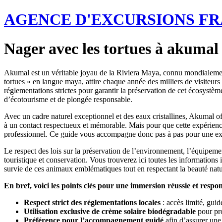
AGENCE D'EXCURSIONS F
Nager avec les tortues à akumal
Akumal est un véritable joyau de la Riviera Maya, connu mondialement p
tortues » en langue maya, attire chaque année des milliers de visiteu
réglementations strictes pour garantir la préservation de cet écosys
d’écotourisme et de plongée responsable.
Avec un cadre naturel exceptionnel et des eaux cristallines, Akumal off
à un contact respectueux et mémorable. Mais pour que cette expérience r
professionnel. Ce guide vous accompagne donc pas à pas pour une explo
Le respect des lois sur la préservation de l’environnement, l’équipemen
touristique et conservation. Vous trouverez ici toutes les informations
survie de ces animaux emblématiques tout en respectant la beauté natu
En bref, voici les points clés pour une immersion réussie et resp
Respect strict des réglementations locales
: accès limité, guide
Utilisation exclusive de crème solaire biodégradable
pour pro
Préférence pour l’accompagnement guidé
afin d’assurer une