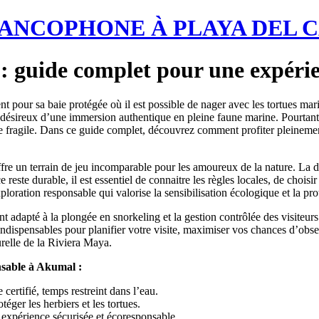
RANCOPHONE À PLAYA DEL 
 : guide complet pour une expéri
our sa baie protégée où il est possible de nager avec les tortues marine
rs désireux d’une immersion authentique en pleine faune marine. Pourtan
tème fragile. Dans ce guide complet, découvrez comment profiter pleinem
re un terrain de jeu incomparable pour les amoureux de la nature. La div
este durable, il est essentiel de connaitre les règles locales, de choisi
ration responsable qui valorise la sensibilisation écologique et la prot
t adapté à la plongée en snorkeling et la gestion contrôlée des visiteurs
 indispensables pour planifier votre visite, maximiser vos chances d’obse
relle de la Riviera Maya.
onsable à Akumal :
 certifié, temps restreint dans l’eau.
téger les herbiers et les tortues.
 expérience sécurisée et écoresponsable.