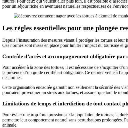
futures. Pour ceux qui veulent aller plus loin, il est possible d’assoc
pour un séjour riche en aventures naturelles respectueuses de l’envir
Les règles essentielles pour une plongée r
Depuis l’instauration des mesures visant à protéger les tortues et leur
Ces normes sont mises en place pour limiter l’impact du tourisme et ga
Contrôle d’accès et accompagnement obligatoire par u
Pour accéder à la zone des tortues, il est nécessaire de s’acquitter d’un
la présence d’un guide certifié est obligatoire. Ce dernier veille à l
des tortues.
Cette organisation encadrée garantit non seulement la sécurité des visit
pourraient provoquer un stress aux tortues, et assurer que tout le mon
Limitations de temps et interdiction de tout contact p
Pour éviter une trop forte pression sur la population de tortues, la dur
permettre leur comportement naturel sans perturbations prolongées. Par
animale.