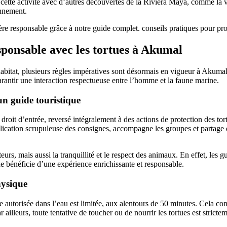
ier cette activité avec d’autres découvertes de la Riviera Maya, comme l
onnement.
esponsable avec les tortues à Akumal
 habitat, plusieurs règles impératives sont désormais en vigueur à Akumal
rantir une interaction respectueuse entre l’homme et la faune marine.
n guide touristique
 droit d’entrée, reversé intégralement à des actions de protection des tort
’application scrupuleuse des consignes, accompagne les groupes et partag
eurs, mais aussi la tranquillité et le respect des animaux. En effet, les
de bénéficie d’une expérience enrichissante et responsable.
hysique
ée autorisée dans l’eau est limitée, aux alentours de 50 minutes. Cela con
 ailleurs, toute tentative de toucher ou de nourrir les tortues est stri