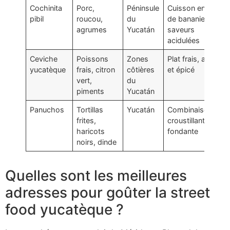
Cochinita
Porc,
Péninsule
Cuisson en feuille
pibil
roucou,
du
de bananier,
agrumes
Yucatán
saveurs
acidulées
Ceviche
Poissons
Zones
Plat frais, acidulé
yucatèque
frais, citron
côtières
et épicé
vert,
du
piments
Yucatán
Panuchos
Tortillas
Yucatán
Combinaison
frites,
croustillante et
haricots
fondante
noirs, dinde
Quelles sont les meilleures
adresses pour goûter la street
food yucatèque ?