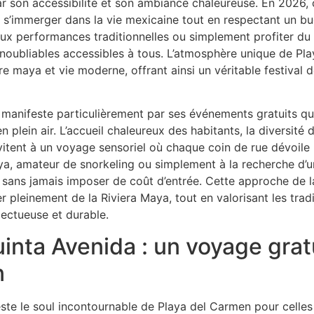
t par son accessibilité et son ambiance chaleureuse. En 2026,
nt s’immerger dans la vie mexicaine tout en respectant un b
aux performances traditionnelles ou simplement profiter du 
inoubliables accessibles à tous. L’atmosphère unique de Pl
ure maya et vie moderne, offrant ainsi un véritable festival 
manifeste particulièrement par ses événements gratuits qui
n plein air. L’accueil chaleureux des habitants, la diversité 
nvitent à un voyage sensoriel où chaque coin de rue dévoile
ya, amateur de snorkeling ou simplement à la recherche d’un 
s sans jamais imposer de coût d’entrée. Cette approche de 
ter pleinement de la Riviera Maya, tout en valorisant les trad
ectueuse et durable.
Quinta Avenida : un voyage gra
n
ste le soul incontournable de Playa del Carmen pour celles 