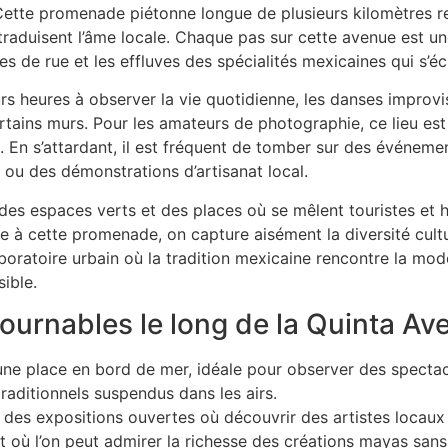
 Cette promenade piétonne longue de plusieurs kilomètres r
 traduisent l’âme locale. Chaque pas sur cette avenue est un
es de rue et les effluves des spécialités mexicaines qui s
rs heures à observer la vie quotidienne, les danses improv
rtains murs. Pour les amateurs de photographie, ce lieu est 
. En s’attardant, il est fréquent de tomber sur des événeme
u des démonstrations d’artisanat local.
es espaces verts et des places où se mêlent touristes et h
e à cette promenade, on capture aisément la diversité culture
laboratoire urbain où la tradition mexicaine rencontre la mod
ible.
ournables le long de la Quinta Av
ne place en bord de mer, idéale pour observer des specta
raditionnels suspendus dans les airs.
 des expositions ouvertes où découvrir des artistes locaux 
t où l’on peut admirer la richesse des créations mayas sans 