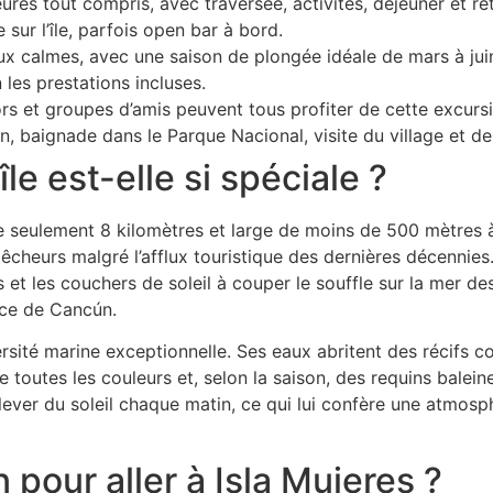
res tout compris, avec traversée, activités, déjeuner et ret
sur l’île, parfois open bar à bord.
 calmes, avec une saison de plongée idéale de mars à jui
les prestations incluses.
ors et groupes d’amis peuvent tous profiter de cette excurs
n, baignade dans le Parque Nacional, visite du village et de
le est-elle si spéciale ?
e seulement 8 kilomètres et large de moins de 500 mètres à 
pêcheurs malgré l’afflux touristique des dernières décennies
s et les couchers de soleil à couper le souffle sur la mer d
ence de Cancún.
ersité marine exceptionnelle. Ses eaux abritent des récifs co
toutes les couleurs et, selon la saison, des requins baleine
 lever du soleil chaque matin, ce qui lui confère une atmo
 pour aller à Isla Mujeres ?