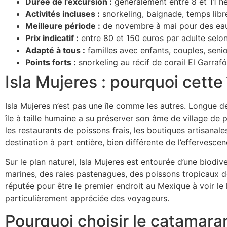
Durée de l’excursion :
généralement entre 8 et 11 heu
Activités incluses :
snorkeling, baignade, temps libre 
Meilleure période :
de novembre à mai pour des eaux
Prix indicatif :
entre 80 et 150 euros par adulte selon 
Adapté à tous :
familles avec enfants, couples, seni
Points forts :
snorkeling au récif de corail El Garrafó
Isla Mujeres : pourquoi cette î
Isla Mujeres n’est pas une île comme les autres. Longue d
île à taille humaine a su préserver son âme de village de 
les restaurants de poissons frais, les boutiques artisanale
destination à part entière, bien différente de l’effervesc
Sur le plan naturel, Isla Mujeres est entourée d’une biodiv
marines, des raies pastenagues, des poissons tropicaux de 
réputée pour être le premier endroit au Mexique à voir le
particulièrement appréciée des voyageurs.
Pourquoi choisir le catamaran