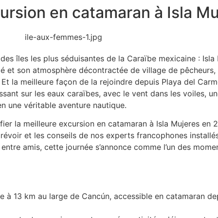
cursion en catamaran à Isla M
des îles les plus séduisantes de la Caraïbe mexicaine : Isla
lé et son atmosphère décontractée de village de pêcheurs, 
. Et la meilleure façon de la rejoindre depuis Playa del C
ssant sur les eaux caraïbes, avec le vent dans les voiles, u
en une véritable aventure nautique.
er la meilleure excursion en catamaran à Isla Mujeres en 
à prévoir et les conseils de nos experts francophones install
 entre amis, cette journée s’annonce comme l’un des momen
enne à 13 km au large de Cancún, accessible en catamaran d