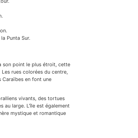
our.
n.
ion.
 la Punta Sur.
son point le plus étroit, cette
. Les rues colorées du centre,
es Caraïbes en font une
ralliens vivants, des tortues
s au large. L’île est également
sphère mystique et romantique