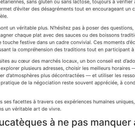
étariennes, sans gluten ou sans lactose, toujours à vérifie
ermet d’éviter des désagréments tout en encourageant un 
èle.
sont un véritable plus. N’hésitez pas à poser des questio
gner chaque plat avec des sauces ou des boissons traditi
e touche festive dans un cadre convivial. Ces moments d’éc
ssant la compréhension des traditions tout en participant à
isites au cœur des marchés locaux, un bon conseil est d’ad
explorer plusieurs adresses, choisir les meilleurs horaires 
iter d’atmosphères plus décontractées — et utiliser les ress
a pratique de la négociation reste souvent appréciée, à cond
es ses facettes à travers ces expériences humaines uniques, c
 un véritable art de vivre.
yucatèques à ne pas manquer 