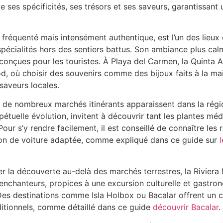
ses spécificités, ses trésors et ses saveurs, garantissant
équenté mais intensément authentique, est l’un des lieux d
spécialités hors des sentiers battus. Son ambiance plus cal
 conçues pour les touristes. À Playa del Carmen, la Quinta 
od, où choisir des souvenirs comme des bijoux faits à la mai
saveurs locales.
de nombreux marchés itinérants apparaissent dans la régio
étuelle évolution, invitent à découvrir tant les plantes méd
 Pour s’y rendre facilement, il est conseillé de connaître l
ion de voiture adaptée, comme expliqué dans ce guide sur
er la découverte au-delà des marchés terrestres, la Rivier
enchanteurs, propices à une excursion culturelle et gastro
Des destinations comme Isla Holbox ou Bacalar offrent un c
ditionnels, comme détaillé dans ce guide
découvrir Bacalar
.