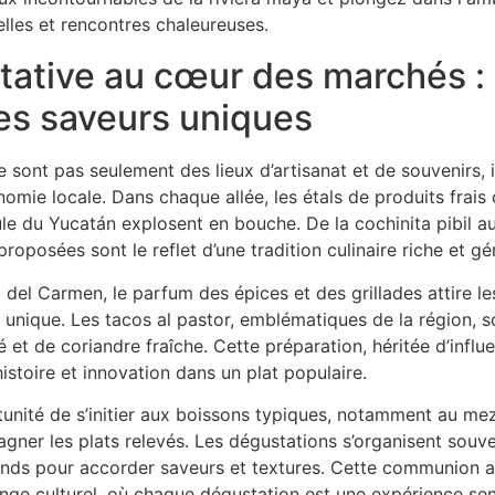
tative au cœur des marchés :
es saveurs uniques
 sont pas seulement des lieux d’artisanat et de souvenirs, 
nomie locale. Dans chaque allée, les étals de produits frais 
ule du Yucatán explosent en bouche. De la cochinita pibil a
proposées sont le reflet d’une tradition culinaire riche et g
el Carmen, le parfum des épices et des grillades attire le
unique. Les tacos al pastor, emblématiques de la région, 
 de coriandre fraîche. Cette préparation, héritée d’influen
istoire et innovation dans un plat populaire.
tunité de s’initier aux boissons typiques, notamment au mezc
ner les plats relevés. Les dégustations s’organisent souve
nds pour accorder saveurs et textures. Cette communion a
nge culturel, où chaque dégustation est une expérience sens