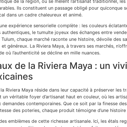
ique de la région, où se mêlent l’artisanat traditionnel, les 
ables. Ils constituent un passage obligé pour quiconque s
cal dans un cadre chaleureux et animé.
 une expérience sensorielle complète : les couleurs éclatant
 authentiques, le tumulte joyeux des échanges entre vendeur
ulum, chaque marché raconte une histoire, dévoile des savo
et généreux. La Riviera Maya, à travers ses marchés, n’off
où l’authenticité se décline en mille nuances.
x de la Riviera Maya : un vivi
xicaines
a Riviera Maya réside dans leur capacité à préserver les tr
 un véritable foyer d’artisanat haut en couleur, où les arti
x demandes contemporaines. Que ce soit par la finesse des 
tesse des poteries, chaque produit témoigne d’une histoire 
es emblèmes de cette richesse artisanale. Ici, les étals re