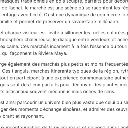
 masques traditionnels en bois sculpté, parfaits pour déco
 de l’achat, le marché est une scène où se racontent les réc
héritage avec fierté. C’est une dynamique de commerce loc
mille et permet de préserver un savoir-faire millénaire.
et chaque visiteur est invité à sillonner les ruelles colorée
 atmosphère chaleureuse, le dialogue entre vendeurs et ach
exicaine. Ces marchés incarnent à la fois l’essence du tour
s qui façonnent la Riviera Maya.
erge également des marchés plus petits et moins fréquenté
 Ces tianguis, marchés itinérants typiques de la région, ryth
 tout en participant à une expérience communautaire authenti
anguis sont des lieux parfaits pour découvrir des plantes mé
ets artisanaux souvent méconnus mais riches de sens.
st ainsi parcourir un univers bien plus vaste que celui du 
ager des moments d’échange sincères, et admirer des œuvr
vibrant et rayonnant.