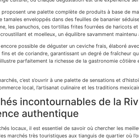
s proposent une palette complète de produits à base de maï
 de tamales enveloppés dans des feuilles de bananier séduis
, les panuchos, ces tortillas frites fourrées de haricots e
 croustillant et moelleux, un équilibre savamment maintenu 
st encore possible de déguster un ceviche frais, élaboré ave
ns et de coriandre, garantissant un degré de fraîcheur qui 
llustre parfaitement la richesse de la gastronomie côtière
rchés, c’est s’ouvrir à une palette de sensations et d’hist
ommerce local, l’artisanat culinaire et les traditions mexicai
hés incontournables de la Ri
ence authentique
hés locaux, il est essentiel de savoir où chercher les meill
 des marchés très touristiques aux tianguis de quartier où l