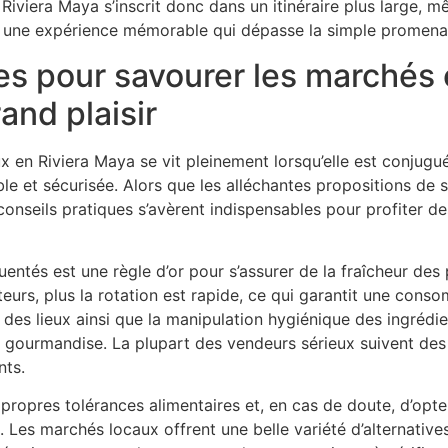
iviera Maya s’inscrit donc dans un itinéraire plus large, m
r une expérience mémorable qui dépasse la simple promenad
es pour savourer les marchés 
rand plaisir
en Riviera Maya se vit pleinement lorsqu’elle est conjugué
e et sécurisée. Alors que les alléchantes propositions de st
s conseils pratiques s’avèrent indispensables pour profiter d
équentés est une règle d’or pour s’assurer de la fraîcheur d
teurs, plus la rotation est rapide, ce qui garantit une conso
é des lieux ainsi que la manipulation hygiénique des ingrédi
 gourmandise. La plupart des vendeurs sérieux suivent des
nts.
s propres tolérances alimentaires et, en cas de doute, d’opt
. Les marchés locaux offrent une belle variété d’alternative