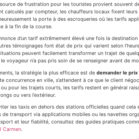
 source de frustration pour les touristes provient souvent d
ont calculés par compteur, les chauffeurs locaux fixent leur
lheureusement la porte à des escroqueries où les tarifs appl
 à la fin de la course.
nonce d’un tarif extrêmement élevé une fois la destination
tres témoignages font état de prix qui varient selon l’heure
 situations peuvent facilement transformer un trajet de que
i le voyageur n’a pas pris soin de se renseigner avant de mo
nts, la stratégie la plus efficace est de
demander le prix
te concurrence en ville, s’attendent à ce que le client négoci
 ou pour les trajets courts, les tarifs restent en général rai
ngs ou vers l’extérieur.
er les taxis en dehors des stations officielles quand cela 
es de transport via applications mobiles ou les navettes org
ansport et leur fiabilité, consultez des guides pratiques co
el Carmen
.