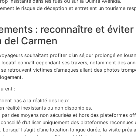
rop insistants dans les rues ou sur la Quinta Avenida.
lement le risque de déception et entretient un tourisme res
ements : reconnaître et éviter
a del Carmen
 voyageurs souhaitant profiter d’un séjour prolongé en lou
 locatif connaît cependant ses travers, notamment des anno
es se retrouvent victimes d’arnaques allant des photos tr
 logement.
urent :
ent pas à la réalité des lieux.
 réalité inexistants ou non disponibles.
ar des moyens non sécurisés et hors des plateformes offic
t conseillé d’utiliser uniquement des plateformes reconnues 
 Lorsqu’il s’agit d’une location longue durée, la visite préal