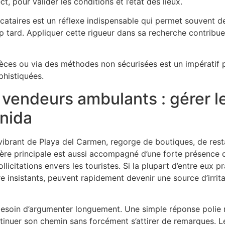
, pour valider les conditions et l’état des lieux.
locataires est un réflexe indispensable qui permet souvent d
rop tard. Appliquer cette rigueur dans sa recherche contribu
pèces ou via des méthodes non sécurisées est un impératif 
histiquées.
endeurs ambulants : gérer les
enida
vibrant de Playa del Carmen, regorge de boutiques, de rest
tère principale est aussi accompagné d’une forte présence
llicitations envers les touristes. Si la plupart d’entre eux 
tre insistants, peuvent rapidement devenir une source d’irrit
nul besoin d’argumenter longuement. Une simple réponse pol
tinuer son chemin sans forcément s’attirer de remarques. L