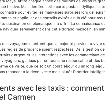
iera Maya, attire chaque année des millions de visiteurs grâ
nce festive. Mais derrière cette carte postale idyllique se
connaître pour éviter les mauvaises surprises lors de leur
rantes et appliquer des conseils avisés est la clé pour assu
tte destination emblématique a à offrir. La connaissance des
e naviguer sereinement dans cet eldorado mexicain, en min
s des voyageurs montrent que la majorité parvient à vivre
es règles de prudence soient respectées. De la gestion des
etraits d’argent et les interactions avec les commerciaux de
es voyageurs, guidées par un tourisme responsable et des b
orme de visite, que ce soit un court séjour ou un long séjou
 pas renoncer à la découverte mais plutôt l’aborder intelli
nts avec les taxis : comment é
del Carmen