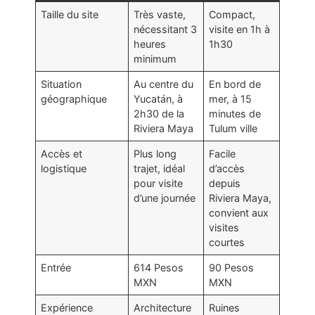
Taille du site
Très vaste,
Compact,
nécessitant 3
visite en 1h à
heures
1h30
minimum
Situation
Au centre du
En bord de
géographique
Yucatán, à
mer, à 15
2h30 de la
minutes de
Riviera Maya
Tulum ville
Accès et
Plus long
Facile
logistique
trajet, idéal
d’accès
pour visite
depuis
d’une journée
Riviera Maya,
convient aux
visites
courtes
Entrée
614 Pesos
90 Pesos
MXN
MXN
Expérience
Architecture
Ruines